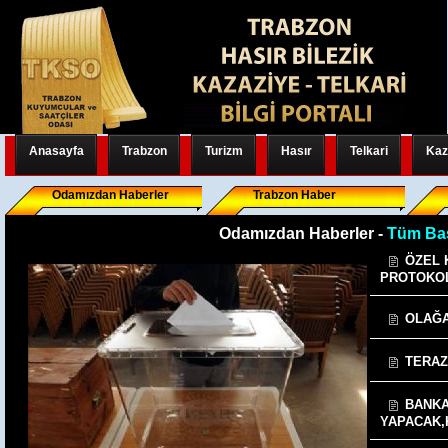
Anasayfa
Trabzon
Turizm
Hasır
Telkari
Kaz
Odamızdan Haberler
Trabzon Haber
Odamızdan Haberler -
Tüm Baş
ÖZEL 
PROTOKO
OLAĞA
TERAZ
BANK
YAPACAK,