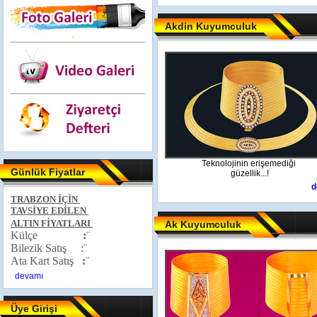
Akdin Kuyumculuk
Teknolojinin erişemediği
Günlük Fiyatlar
güzellik...!
d
TRABZON İÇİN
TAVSİYE EDİLEN
ALTIN FİYATLARI
Ak Kuyumculuk
Külçe
:
¨
Bilezik Satış :¨
Ata Kart Satış
:
¨
devamı
Üye Girişi