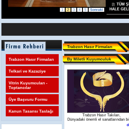
TÜM Ş
HALE GEL
1
2
3
4
5
Sonraki
Trabzon Hasır Firmaları
By Miletli Kuyumculuk
Trabzon Hasır Firmaları
Telkari ve Kazaziye
Vitrin Kuyumcuları -
Toptancılar
Üye Başvuru Formu
Kanun Tasarısı Taslağı
Trabzon Hasır Takıları,
Dünyadaki önemli el sanatlarından bir
d