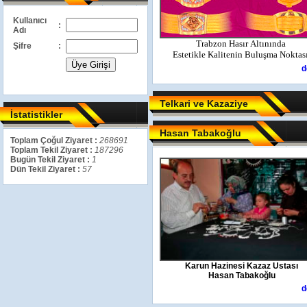
Kullanıcı
:
Adı
Trabzon Hasır Altınında
Şifre
:
Estetikle Kalitenin Buluşma Noktas
d
Telkari ve Kazaziye
İstatistikler
Hasan Tabakoğlu
Toplam Çoğul Ziyaret :
268691
Toplam Tekil Ziyaret :
187296
Bugün Tekil Ziyaret :
1
Dün Tekil Ziyaret :
57
Karun Hazinesi Kazaz Ustası
Hasan Tabakoğlu
d