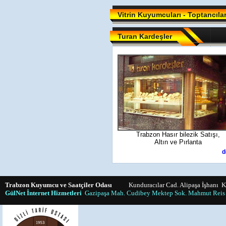
Vitrin Kuyumcuları - Toptancıla
Turan Kardeşler
Trabzon Hasır bilezik Satışı,
Altın ve Pırlanta
d
Trabzon Kuyumcu ve Saatçiler Odası
Kunduracılar Cad. Alipaşa İşhanı K:
GülNet İnternet Hizmetleri
Gazipaşa Mah. Cudibey Mektep Sok. Mahmut Reis 