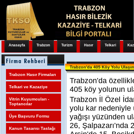
Anasayfa
Trabzon
Turizm
Hasır
Telkari
Kaz
Trabzon'da 405 Köy Yolu Ulaşı
Trabzon Hasır Firmaları
Trabzon'da özellikl
Telkari ve Kazaziye
405 köy yolunun ula
Trabzon İl Özel İda
Vitrin Kuyumcuları -
Toptancılar
yolu kar nedeniyle
yağışı yüzünden u
Üye Başvuru Formu
26, Şalpazarı'nda 
Kanun Tasarısı Taslağı