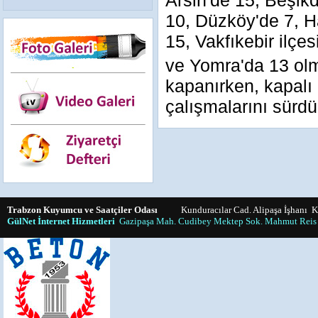
Arsin'de 15, Beşik
10, Düzköy'de 7, H
15, Vakfıkebir ilçe
ve Yomra'da 13 ol
kapanırken, kapalı 
çalışmalarını sürdü
Trabzon Kuyumcu ve Saatçiler Odası
Kunduracılar Cad. Alipaşa İşhanı K:
GülNet İnternet Hizmetleri
Gazipaşa Mah. Cudibey Mektep Sok. Mahmut Reis 